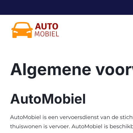
Skip
to
content
Algemene voo
AutoMobiel
AutoMobiel is een vervoersdienst van de stic
thuiswonen is vervoer. AutoMobiel is beschik