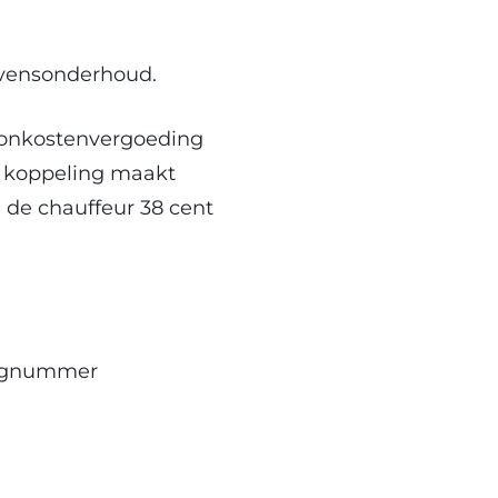
.
evensonderhoud.
e onkostenvergoeding
de koppeling maakt
 de chauffeur 38 cent
tingnummer