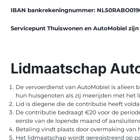
IBAN bankrekeningnummer: NL50RABO0190.58
Servicepunt Thuiswonen en AutoMobiel zij
Lidmaatschap Aut
De vervoerdienst van AutoMobiel is alleen
hun huisgenoten als zij meerijden met het li
Lid is diegene die de contributie heeft vol
De contributie bedraagt €20 voor de perio
eerste van de lopende maand of aansluiten
Betaling vindt plaats door overmaking va
Het lidmaatschap wordt geregistreerd op p