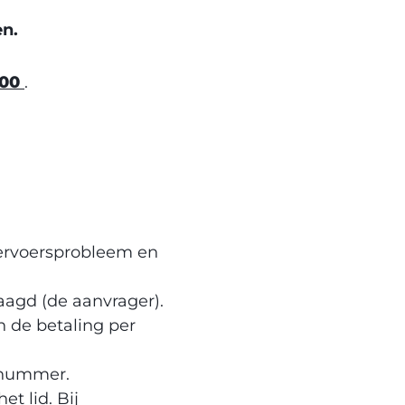
n.
100
.
vervoersprobleem en
aagd (de aanvrager).
 de betaling per
gnummer.
t lid. Bij