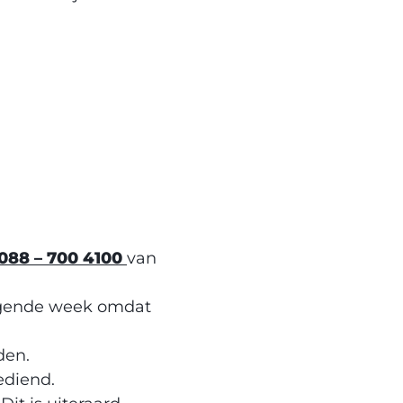
088 – 700 4100
van
lgende week omdat
den.
diend.