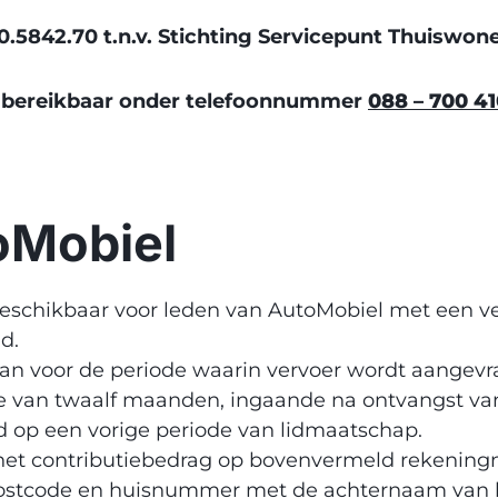
42.70 t.n.v. Stichting Servicepunt Thuiswone
n bereikbaar onder telefoonnummer
088 – 700 4
oMobiel
 beschikbaar voor leden van AutoMobiel met een 
d.
daan voor de periode waarin vervoer wordt aangevr
de van twaalf maanden, ingaande na ontvangst van
d op een vorige periode van lidmaatschap.
n het contributiebedrag op bovenvermeld rekenin
ostcode en huisnummer met de achternaam van he