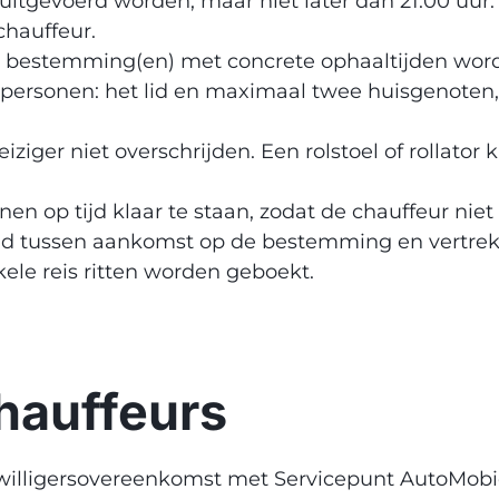
itgevoerd worden, maar niet later dan 21.00 uur. D
chauffeur.
e bestemming(en) met concrete ophaaltijden wo
 personen: het lid en maximaal twee huisgenoten,
er niet overschrijden. Een rolstoel of rollator 
n op tijd klaar te staan, zodat de chauffeur niet
e tijd tussen aankomst op de bestemming en vertre
kele reis ritten worden geboekt.
hauffeurs
willigersovereenkomst met Servicepunt AutoMobi