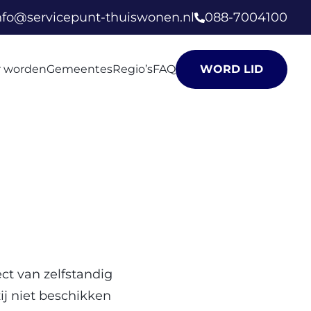
nfo@servicepunt-thuiswonen.nl
088-7004100
er worden
Gemeentes
Regio’s
FAQ
WORD LID
ct van zelfstandig
ij niet beschikken